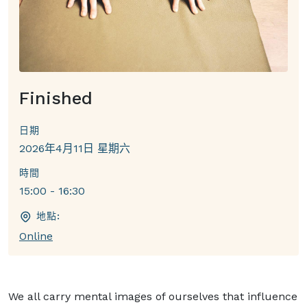
Finished
日期
2026年4月11日 星期六
時間
15:00 - 16:30
地點:
Online
We all carry mental images of ourselves that influence