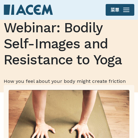
菜單
Skip to main content
Webinar: Bodily
Self-Images and
Resistance to Yoga
How you feel about your body might create friction
when you do yoga. Use it to your benefit.