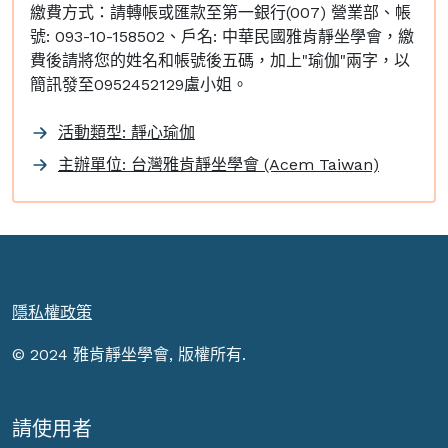
繳費方式：請轉帳或匯款至第一銀行(007) 營業部、帳
號: 093-10-158502、戶名: 中華民國雅肯靜坐學會，繳
費後請將您的姓名和帳號後五碼，加上"瑜伽"兩字，以
簡訊發至0952452129盧小姐。
活動類型: 靜心瑜伽
主辦單位: 台灣雅肯靜坐學會 (Acem Taiwan)
隱私權政策
© 2024 雅肯靜坐學會, 版權所有.
請使用者