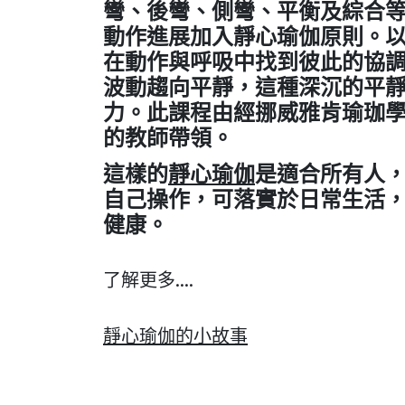
彎、後彎、側彎、平衡及綜合等
動作進展加入靜心瑜伽原則。
在動作與呼吸中找到彼此的協
波動趨向平靜，這種深沉的平
力。此課程由經挪威雅肯瑜珈
的教師帶領。
這樣的
靜心瑜伽
是適合所有人
自己操作，可落實於日常生活
健康。
了解更多....
靜心瑜伽的小故事