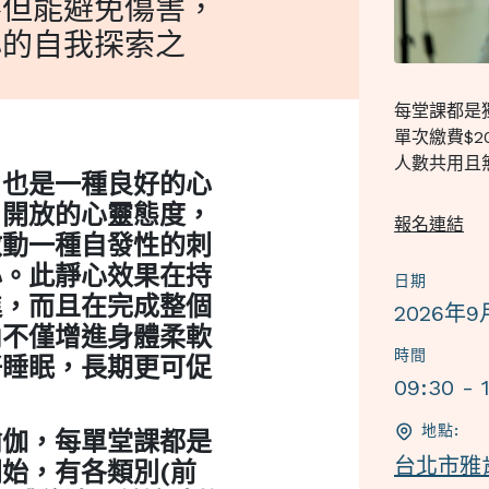
不但能避免傷害，
心的自我探索之
每堂課都是
單次繳費$2
人數共用且
，也是一種良好的心
、開放的心靈態度，
報名連結
啟動一種自發性的刺
心。此靜心效果在持
日期
進，而且在完成整個
2026年
內不僅增進身體柔軟
時間
好睡眠，長期更可促
09:30 - 
地點:
瑜伽，每單堂課都是
台北市雅
始，有各類別(前