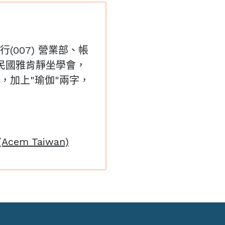
007) 營業部、帳
 中華民國雅肯靜坐學會，
，加上"瑜伽"兩字，
em Taiwan)